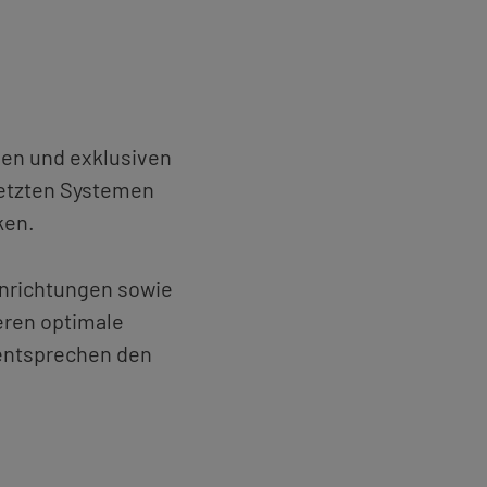
en und ex­klu­si­ven
netz­ten Sys­te­men
cken.
in­rich­tun­gen sowie
­ren op­ti­ma­le
d ent­spre­chen den