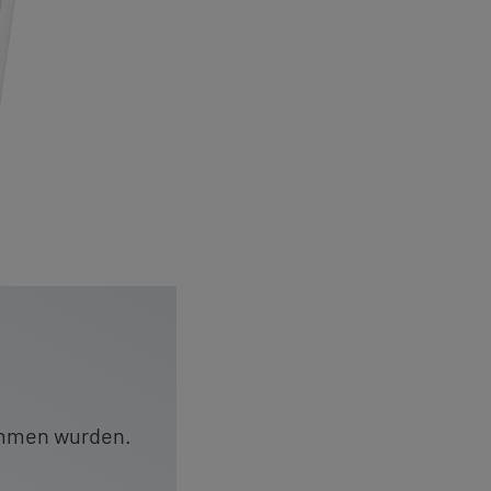
nom­men wur­den.