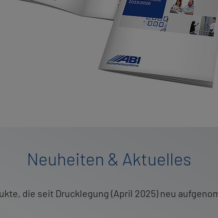
Neu­hei­ten & Ak­tu­el­les
­duk­te, die seit Druck­le­gung (April 2025) neu auf­ge­