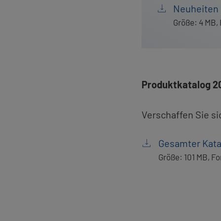
Neu­hei­ten &
Größe: 4 MB
,
Pro­dukt­ka­ta­log
Ver­schaf­fen Sie si
Ge­sam­ter Ka­ta
Größe: 101 MB
,
Fo