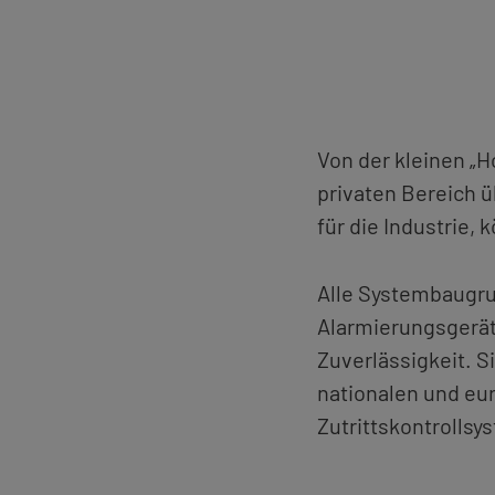
Von der klei­nen „H
pri­va­ten Be­reich 
für die In­dus­trie,
Alle Sys­tem­bau­gru
Alar­mie­rungs­ge­rä­
Zu­ver­läs­sig­keit. 
na­tio­na­len und eu­
Zu­tritts­kon­troll­sy