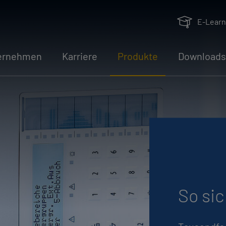
E-Learn
er­neh­men
Kar­rie­re
Pro­duk­te
Down­loads
So si­