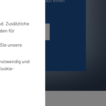
ch be­währ­te Pro­duk­te auf einen
d. Zusätzliche
den für
n­se­ren Pro­duk­ten
 Sie unsere
t notwendig und
Cookie-