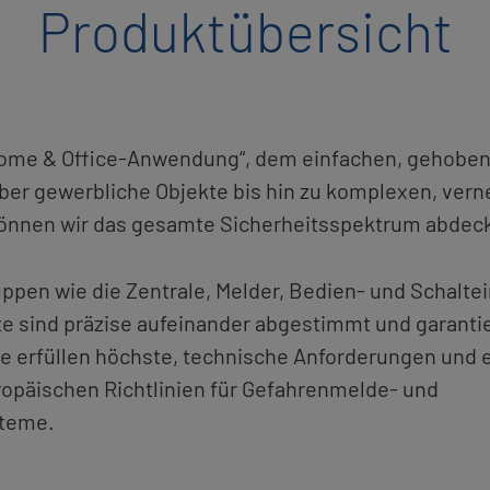
Pro­dukt­über­sicht
ome & Of­fice-An­wen­dung“, dem ein­fa­chen, ge­ho­be­n
über ge­werb­li­che Ob­jek­te bis hin zu kom­ple­xen, ver­
 kön­nen wir das ge­sam­te Si­cher­heits­spek­trum ab­de­
p­pen wie die Zen­tra­le, Mel­der, Be­dien- und Schalt­e
te sind prä­zi­se auf­ein­an­der ab­ge­stimmt und ga­ran­tie
Sie er­fül­len höchs­te, tech­ni­sche An­for­de­run­gen un
ro­päi­schen Richt­li­ni­en für Ge­fah­ren­mel­de- und
s­te­me.