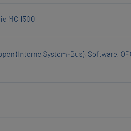
i­lie MC 1500
­pen (In­ter­ne Sys­tem-Bus), Soft­ware, O