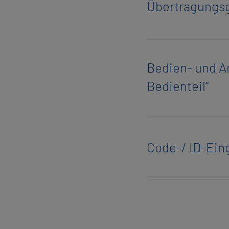
Über­tra­gungs­g
Be­dien- und An­
Be­dien­teil“
Code-/ ID-Ein­g