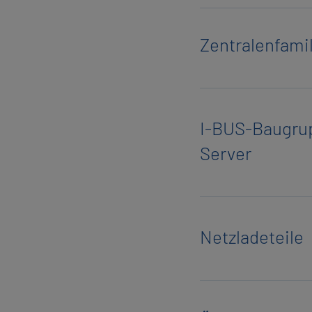
Zen­tra­len­fa­m
I-BUS-Bau­grup
Ser­ver
Netz­la­de­tei­le