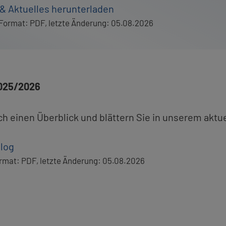
 Ak­tu­el­les her­un­ter­la­den
For­mat:
PDF
,
letz­te Än­de­rung: 05.08.2026
 2025/2026
ch einen Über­blick und blät­tern Sie in un­se­rem ak­tu­el
­log
r­mat:
PDF
,
letz­te Än­de­rung: 05.08.2026