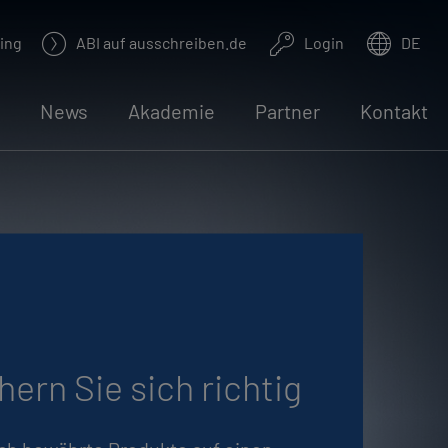
ing
ABI auf aus­schrei­ben.de
Login
DE
News
Aka­de­mie
Part­ner
Kon­takt
chern Sie sich rich­tig