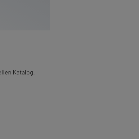
­len Ka­ta­log.