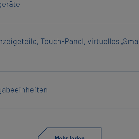
e­rä­te
zei­ge­tei­le, Touch-Pa­nel, vir­tu­el­les „Sma
a­be­ein­hei­ten
Mehr laden