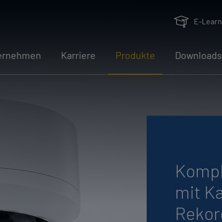
E-Learn
er­neh­men
Kar­rie­re
Pro­duk­te
Down­loads
Kom­pl
mit Ka
Re­kor