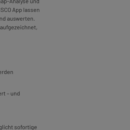
map-Ana­ly­se und
RIS­CO App las­sen
und aus­wer­ten.
auf­ge­zeich­net,
wer­den
ert – und
icht so­for­ti­ge