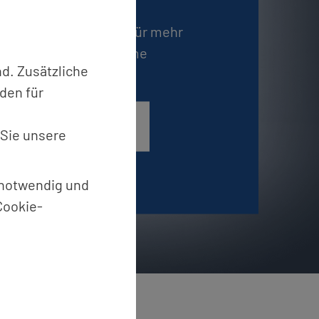
n­te Vi­deo­über­wa­chung für mehr
 und we­ni­ger Fehl­alar­me
d. Zusätzliche
den für
n­se­ren Pro­duk­ten
 Sie unsere
t notwendig und
Cookie-