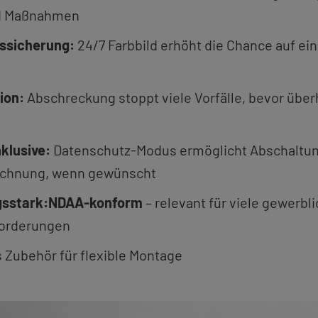
d Maß­nah­men
s­si­che­rung:
24/7 Farb­bild er­höht die Chan­ce auf ein­
i­on:
Ab­schre­ckung stoppt viele Vor­fäl­le, bevor übe
klu­si­ve:
Da­ten­schutz-Mo­dus er­mög­licht Ab­schal­tu
eich­nung, wenn ge­wünscht
s­stark:
NDAA-kon­form
– re­le­vant für viele ge­werb­l
for­de­run­gen
Zu­be­hör für fle­xi­ble Mon­ta­ge