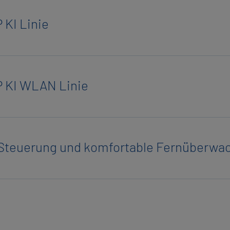
 KI Linie
P KI WLAN Linie
 Steue­rung und kom­for­ta­ble Fern­über­wa