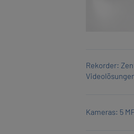
Re­kor­der: Zen­
Vi­deo­lö­sun­ge
Ka­me­ras: 5 MP