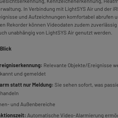
Ge­sichts­er­ken­nung, Kenn­zei­chen­er­ken­nung, He­at­
r­wal­tung. In Ver­bin­dung mit Light­SYS Air und der i
­eig­nis­se und Auf­zeich­nun­gen kom­for­ta­bel ab­ru­fen 
n Re­kor­der kön­nen Vi­deo­da­ten zudem zu­ver­läs­sig 
uch un­ab­hän­gig von Light­SYS Air ge­nutzt wer­den.
 Blick
­eig­nis­er­ken­nung:
Re­le­van­te Ob­jek­te/Er­eig­nis­se 
r­kannt und ge­mel­det
r Alarm statt nur Mel­dung:
Sie sehen so­fort, was pas­si
 han­deln
­nen- und Au­ßen­be­rei­che
k­ti­ons­zeit:
Au­to­ma­ti­sche Vi­deo-Alar­mie­rung er­mög­l