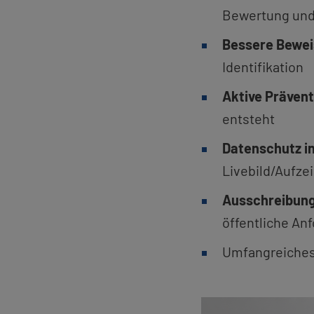
Be­wer­tung un
Bes­se­re Be­wei
Iden­ti­fi­ka­ti­on
Ak­ti­ve Prä­ven­t
ent­steht
Da­ten­schutz in­
Live­bild/Auf­z
Aus­schrei­bung
öf­fent­li­che An­
Um­fang­rei­ches 