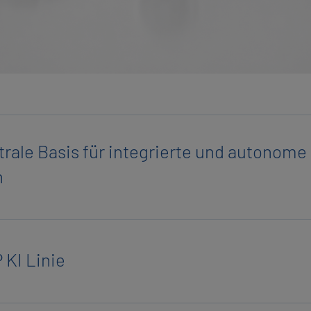
tra­le Basis für in­te­grier­te und au­to­no­me
n
 KI Linie