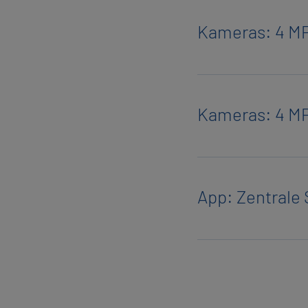
Ka­me­ras: 4 MP
Ka­me­ras: 4 M
App: Zen­tra­le