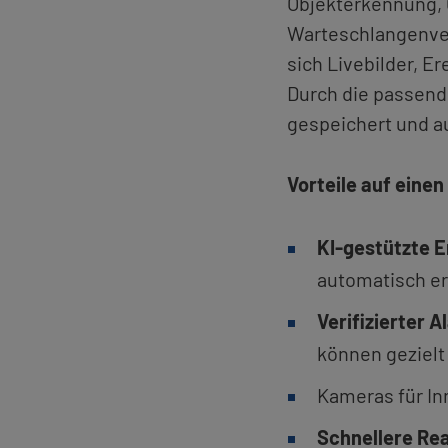
Ob­jekter­ken­nung, 
War­te­schlan­gen­ve
sich Live­bil­der, Er
Durch die pas­sen­de
ge­spei­chert und a
Vor­tei­le auf einen
KI-ge­stütz­te Er
au­to­ma­tisch e
Ve­ri­fi­zier­te
kön­nen ge­zielt
Ka­me­ras für In
Schnel­le­re Re­a