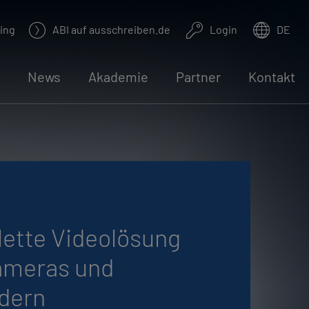
ing
ABI auf aus­schrei­ben.de
Login
DE
News
Aka­de­mie
Part­ner
Kon­takt
et­te Vi­deo­lö­sung
­me­ras und
­dern