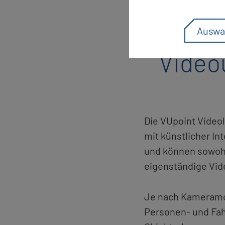
Auswa
Vi­deo
Die VU­point Vi­deo­
mit künst­li­cher In­
und kön­nen so­woh
ei­gen­stän­di­ge Vi­
Je nach Ka­me­ra­mo­
Per­so­nen- und Fahr