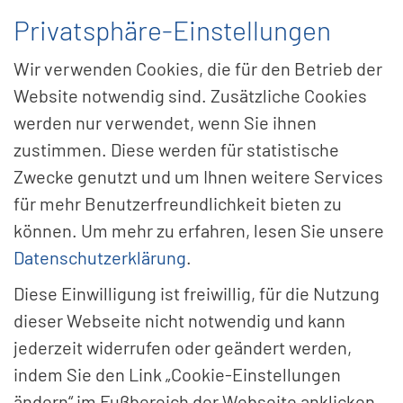
Privatsphäre-Einstellungen
Menü
Wir verwenden Cookies, die für den Betrieb der
Website notwendig sind. Zusätzliche Cookies
werden nur verwendet, wenn Sie ihnen
Um­fas­sen­de phy­si­sche
zustimmen. Diese werden für statistische
Zwecke genutzt und um Ihnen weitere Services
Si­cher­heit für kri­ti­sche
für mehr Benutzerfreundlichkeit bieten zu
In­fra­struk­tu­ren
können. Um mehr zu erfahren, lesen Sie unsere
Datenschutzerklärung
.
Diese Einwilligung ist freiwillig, für die Nutzung
dieser Webseite nicht notwendig und kann
jederzeit widerrufen oder geändert werden,
indem Sie den Link „Cookie-Einstellungen
ändern“ im Fußbereich der Webseite anklicken.