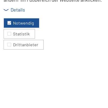
Details
Notwendig
ABI-Si­cher­heits­sys­te­me bie­tet ab so­fort die
Statistik
Funk-Brand­warn­an­la­ge Smart­Cell, die mit einer
Drittanbieter
voll­stän­di­gen Sys­tem-Zu­las­sung nach EN­54-25
über­zeugt. Nütz­lich und hilf­reich kann eine
Brand­warn­an­la­ge in Ge­bäu­den sein, die nicht
über eine Brand­mel­de­an­la­ge ver­fü­gen müs­sen.
In die­sen Fäl­len re­gelt die Brand­mel­de­norm DIN
VDE V 0826-2 die Brand­schutz­be­stim­mun­gen
für Ein­rich­tun­gen mit be­son­de­rem
Per­so­nen­ri­si­ko: Heime, Gas­tro­no­mie,
Be­her­ber­gungs­stät­ten, Kin­der­ta­ges­stät­ten