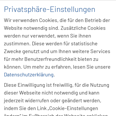
Privatsphäre-Einstellungen
Menü
Wir verwenden Cookies, die für den Betrieb der
Website notwendig sind. Zusätzliche Cookies
werden nur verwendet, wenn Sie ihnen
ABI-Si­cher­heits­sys­te­me
zustimmen. Diese werden für statistische
Zwecke genutzt und um Ihnen weitere Services
GmbH auf der se­cu­ri­ty
für mehr Benutzerfreundlichkeit bieten zu
essen 2026
können. Um mehr zu erfahren, lesen Sie unsere
Datenschutzerklärung
.
Diese Einwilligung ist freiwillig, für die Nutzung
dieser Webseite nicht notwendig und kann
jederzeit widerrufen oder geändert werden,
indem Sie den Link „Cookie-Einstellungen
ändern“ im Fußbereich der Webseite anklicken.